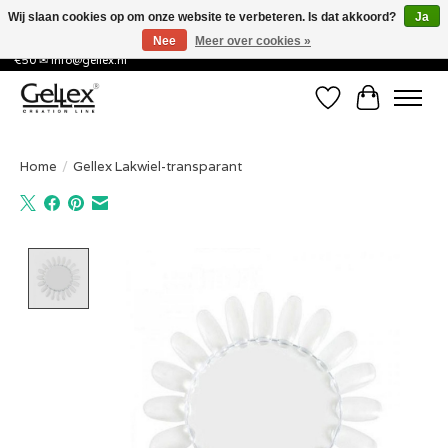
Wij slaan cookies op om onze website te verbeteren. Is dat akkoord?
Ja
Nee
Meer over cookies »
✅ Voor 15:00 besteld, de volgende werkdag in huis! ✅ Gratis verzenden vanaf
€50 ✉
info@gellex.nl
Verlanglijst
Winkelwa
Home
/
Gellex Lakwiel-transparant
Product image slideshow Items