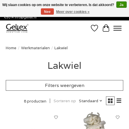
Wij slaan cookies op om onze website te verbeteren. Is dat akkoord?
Ja
Nee
Meer over cookies »
✅ Voor 15:00 besteld, de volgende werkdag in huis! ✅ Gratis verzenden vanaf
€50 ✉
info@gellex.nl
Verlanglijst
Winkelwa
Home
/
Werkmaterialen
/
Lakwiel
Lakwiel
Filters weergeven
Sorteren op
Standaard
8 producten