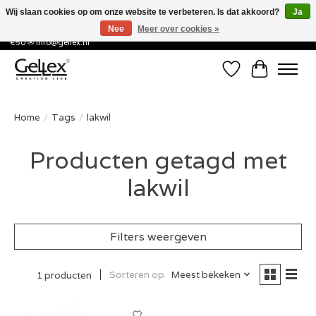
Wij slaan cookies op om onze website te verbeteren. Is dat akkoord?
Ja
Nee
Meer over cookies »
✅ Voor 15:00 besteld, de volgende werkdag in huis! ✅ Gratis verzenden vanaf
€50 ✉
info@gellex.nl
Verlanglijst
Winkelwa
Home
/
Tags
/
lakwil
Producten getagd met
lakwil
Filters weergeven
Sorteren op
Meest bekeken
1 producten