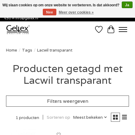
Wij slaan cookies op om onze website te verbeteren. Is dat akkoord?
Ja
Nee
Meer over cookies »
✅ Voor 15:00 besteld, de volgende werkdag in huis! ✅ Gratis verzenden vanaf
€50 ✉
info@gellex.nl
Verlanglijst
Winkelwa
Home
/
Tags
/
Lacwil transparant
Producten getagd met
Lacwil transparant
Filters weergeven
Sorteren op
Meest bekeken
1 producten