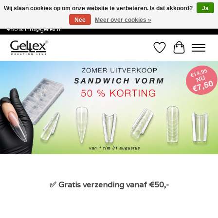
Wij slaan cookies op om onze website te verbeteren. Is dat akkoord?
Ja
Nee
Meer over cookies »
✅ Voor 15:00 besteld, de volgende werkdag in huis! ✅ Gratis verzenden vanaf
€50 ✉
info@gellex.nl
Verlanglijst
Winkelwa
Hero slideshow items
✅ Gratis verzending vanaf €50,-