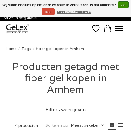
Wij slaan cookies op om onze website te verbeteren. Is dat akkoord?
Ja
Nee
Meer over cookies »
✅ Voor 15:00 besteld, de volgende werkdag in huis! ✅ Gratis verzenden vanaf
€50 ✉
info@gellex.nl
Verlanglijst
Winkelwa
Home
/
Tags
/
fiber gel kopen in Arnhem
Producten getagd met
fiber gel kopen in
Arnhem
Filters weergeven
Sorteren op
Meest bekeken
4 producten