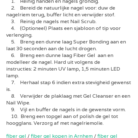
1. Reinig handen en nagels grondig.
2. Bereid de natuurlijke nagel voor: duw de
nagelriem terug, buffer licht en verwijder stof.
3. Reinig de nagels met Nail Scrub.
4. (Optioneel) Plaats een sjabloon of tip voor
verlenging.
5. Breng een dunne laag Super Bonding aan en
laat 30 seconden aan de lucht drogen.
6. Breng een dunne laag Fiber Gel aan en
modelleer de nagel. Hard uit volgens de
instructies: 2 minuten UV lamp, 1,5 minuten LED
lamp.
7. Herhaal stap 6 indien extra stevigheid gewenst
is.
8. Verwijder de plaklaag met Gel Cleanser en een
Nail Wipe.
9. Vijl en buffer de nagels in de gewenste vorm.
10. Breng een topgel aan of polish de gel tot
hoogglans. Verzorg af met nagelriemolie.
fiber gel
/
fiber gel kopen in Arnhem
/
fjber gel