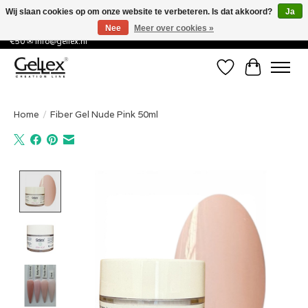
Wij slaan cookies op om onze website te verbeteren. Is dat akkoord?
Ja
Nee
Meer over cookies »
✅ Voor 15:00 besteld, de volgende werkdag in huis! ✅ Gratis verzenden vanaf
€50 ✉
info@gellex.nl
Verlanglijst
Winkelwa
Home
/
Fiber Gel Nude Pink 50ml
Product image slideshow Items