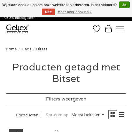
Wij slaan cookies op om onze website te verbeteren. Is dat akkoord?
Ja
Nee
Meer over cookies »
✅ Voor 15:00 besteld, de volgende werkdag in huis! ✅ Gratis verzenden vanaf
€50 ✉
info@gellex.nl
Verlanglijst
Winkelwa
Home
/
Tags
/
Bitset
Producten getagd met
Bitset
Filters weergeven
Sorteren op
Meest bekeken
1 producten