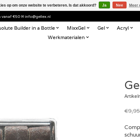
kies op om onze website te verbeteren. Is dat akkoord?
Ja
Nee
Meer 
en vanaf €50 ✉
info@gellex.nl
olute Builder in a Bottle
MixxGel
Gel
Acryl
Werkmaterialen
Ge
Artike
€9,95
Compl
schuur