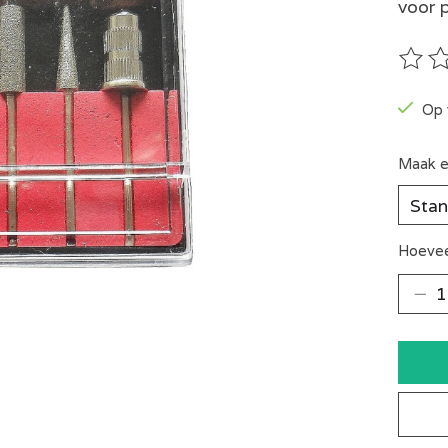
voor 
De be
Op 
Maak e
Hoevee