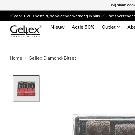
Wij slaan coo
✅ Voor 15:00 besteld, de volgende werkdag in huis! ✅ Gratis verzend
Nieuw
Actie 50%
Outlet
Abs
Home
/
Gellex Diamond-Bitset
Product image slideshow Items