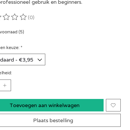
professioneel gebruik en beginners.
(0)
oordeling van dit product is
0
van de 5
voorraad (5)
en keuze:
*
lheid:
Toevoegen aan winkelwagen
Plaats bestelling