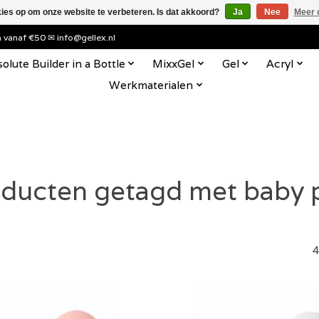
kies op om onze website te verbeteren. Is dat akkoord?
Ja
Nee
Meer 
en vanaf €50 ✉
info@gellex.nl
olute Builder in a Bottle
MixxGel
Gel
Acryl
Werkmaterialen
ducten getagd met baby 
4