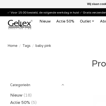
Wij slaan coo
✅ Voor 15:00 besteld, de volgende werkdag in huis! ✅ Gratis verzend
Nieuw
Actie 50%
Outlet
Abs
Home
/
Tags
/
baby pink
Pro
Categorieën
Nieuw
(18)
Actie 50%
(5)