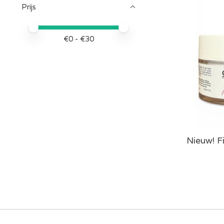
Prijs
Minimale prijswaarde
Price maximum value
€
0
- €
30
Nieuw! F