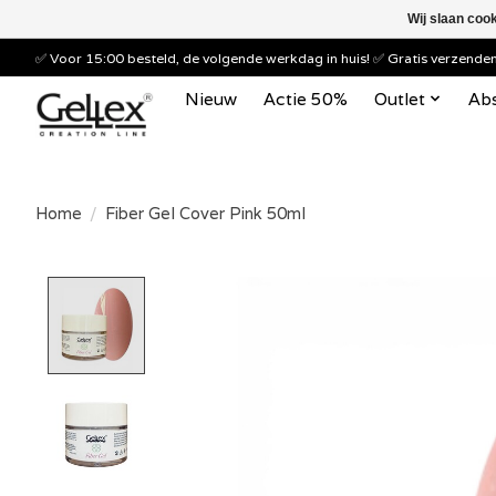
Wij slaan coo
✅ Voor 15:00 besteld, de volgende werkdag in huis! ✅ Gratis verzend
Nieuw
Actie 50%
Outlet
Abs
Home
/
Fiber Gel Cover Pink 50ml
Product image slideshow Items