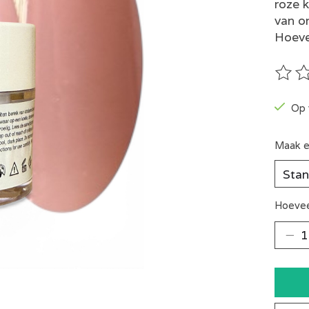
roze k
van o
Hoeve
De be
Op 
Maak e
Hoevee