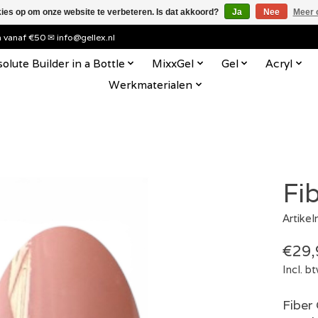
kies op om onze website te verbeteren. Is dat akkoord?
Ja
Nee
Meer 
en vanaf €50 ✉
info@gellex.nl
olute Builder in a Bottle
MixxGel
Gel
Acryl
Werkmaterialen
Fi
Artike
€29,
Incl. b
Fiber