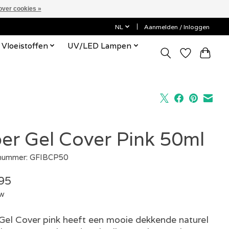
over cookies »
NL
Aanmelden / Inloggen
Vloeistoffen
UV/LED Lampen
ber Gel Cover Pink 50ml
lnummer: GFIBCP50
95
tw
 Gel Cover pink heeft een mooie dekkende naturel