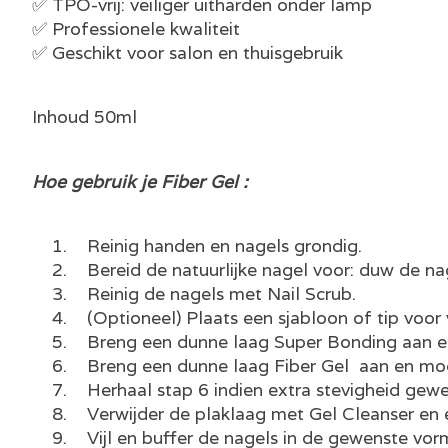
✅ TPO-vrij: veiliger uitharden onder lamp
✅ Professionele kwaliteit
✅ Geschikt voor salon en thuisgebruik
Inhoud 50ml
Hoe gebruik je Fiber Gel :
1. Reinig handen en nagels grondig.
2. Bereid de natuurlijke nagel voor: duw de nagel
3. Reinig de nagels met Nail Scrub.
4. (Optioneel) Plaats een sjabloon of tip voor 
5. Breng een dunne laag Super Bonding aan en 
6. Breng een dunne laag Fiber Gel aan en mod
7. Herhaal stap 6 indien extra stevigheid gewen
8. Verwijder de plaklaag met Gel Cleanser en e
9. Vijl en buffer de nagels in de gewenste vor