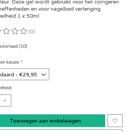
leur. Deze gel wordt gebruikt voor het corrigeren
neffenheden en voor nagelbed verlenging.
elheid 1 x 50ml
(0)
oordeling van dit product is
0
van de 5
voorraad (10)
en keuze:
*
lheid:
Toevoegen aan winkelwagen