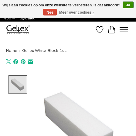
Wij slaan cookies op om onze website te verbeteren. Is dat akkoord?
Ja
Nee
Meer over cookies »
✅ Voor 15:00 besteld, de volgende werkdag in huis! ✅ Gratis verzenden vanaf
€50 ✉
info@gellex.nl
Verlanglijst
Winkelwa
Home
/
Gellex White-Block-1st.
Product image slideshow Items