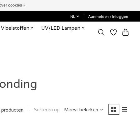
over cookies »
NL
Aanmelden / Inloggen
Vloeistoffen
UV/LED Lampen
bonding
Sorteren op
Meest bekeken
 producten