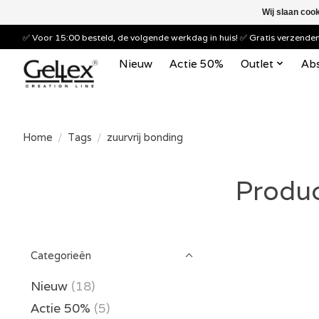
Wij slaan coo
✅ Voor 15:00 besteld, de volgende werkdag in huis! ✅ Gratis verzend
Nieuw
Actie 50%
Outlet
Abs
Home
/
Tags
/
zuurvrij bonding
Produc
Categorieën
Nieuw
(18)
Actie 50%
(5)