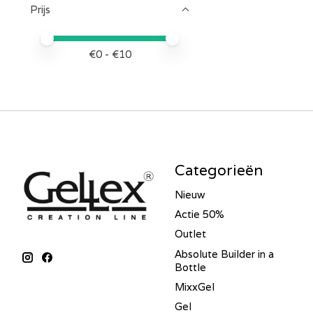
Prijs
Minimale prijswaarde
Price maximum value
€
0
- €
10
Categorieën
Nieuw
Actie 50%
Outlet
Absolute Builder in a
Bottle
MixxGel
Gel