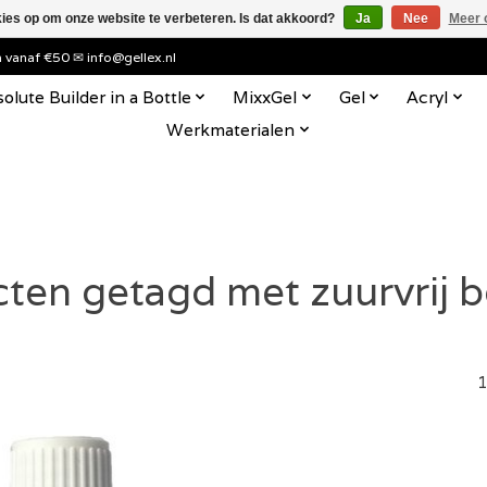
kies op om onze website te verbeteren. Is dat akkoord?
Ja
Nee
Meer 
en vanaf €50 ✉
info@gellex.nl
olute Builder in a Bottle
MixxGel
Gel
Acryl
Werkmaterialen
ten getagd met zuurvrij 
1