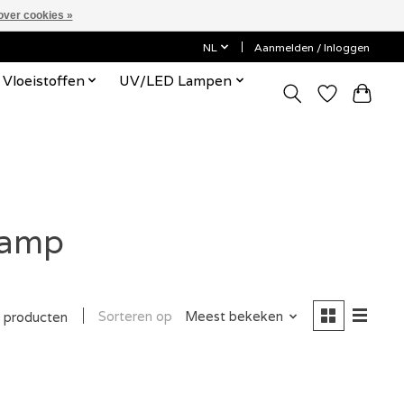
over cookies »
NL
Aanmelden / Inloggen
Vloeistoffen
UV/LED Lampen
lamp
Sorteren op
Meest bekeken
 producten