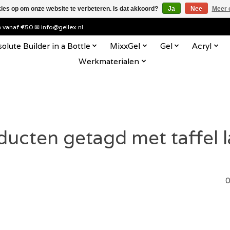
kies op om onze website te verbeteren. Is dat akkoord?
Ja
Nee
Meer 
en vanaf €50 ✉
info@gellex.nl
olute Builder in a Bottle
MixxGel
Gel
Acryl
Werkmaterialen
ducten getagd met taffel 
0