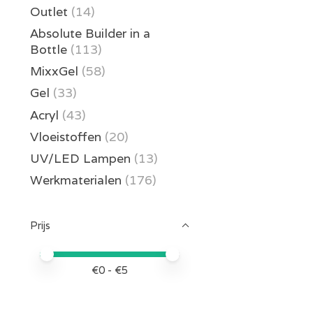
Outlet
(14)
Absolute Builder in a
Bottle
(113)
MixxGel
(58)
Gel
(33)
Acryl
(43)
Vloeistoffen
(20)
UV/LED Lampen
(13)
Werkmaterialen
(176)
Prijs
Minimale prijswaarde
Price maximum value
€
0
- €
5