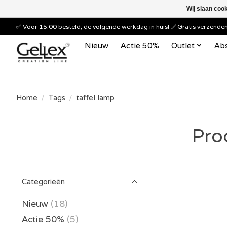
Wij slaan coo
✅ Voor 15:00 besteld, de volgende werkdag in huis! ✅ Gratis verzend
Nieuw
Actie 50%
Outlet
Abs
Home
/
Tags
/
taffel lamp
Pro
Categorieën
Nieuw
(18)
Actie 50%
(5)