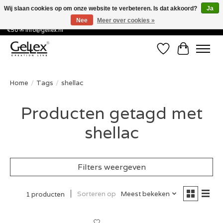
Wij slaan cookies op om onze website te verbeteren. Is dat akkoord?
Ja
Nee
Meer over cookies »
✅ Voor 15:00 besteld, de volgende werkdag in huis! ✅ Gratis verzenden vanaf
€50 ✉
info@gellex.nl
Verlanglijst
Winkelwa
Home
/
Tags
/
shellac
Producten getagd met
shellac
Filters weergeven
Sorteren op
Meest bekeken
1 producten