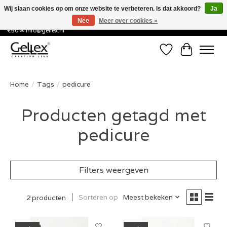
Wij slaan cookies op om onze website te verbeteren. Is dat akkoord?
Ja
Nee
Meer over cookies »
✅ Voor 15:00 besteld, de volgende werkdag in huis! ✅ Gratis verzenden vanaf
€50 ✉
info@gellex.nl
Verlanglijst
Winkelwa
Home
/
Tags
/
pedicure
Producten getagd met
pedicure
Filters weergeven
Sorteren op
Meest bekeken
2 producten