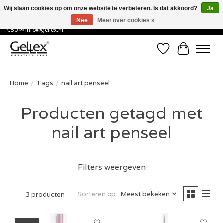
Wij slaan cookies op om onze website te verbeteren. Is dat akkoord?
Ja
Nee
Meer over cookies »
✅ Voor 15:00 besteld, de volgende werkdag in huis! ✅ Gratis verzenden vanaf
€50 ✉
info@gellex.nl
Verlanglijst
Winkelwa
Home
/
Tags
/
nail art penseel
Producten getagd met
nail art penseel
Filters weergeven
Sorteren op
Meest bekeken
3 producten