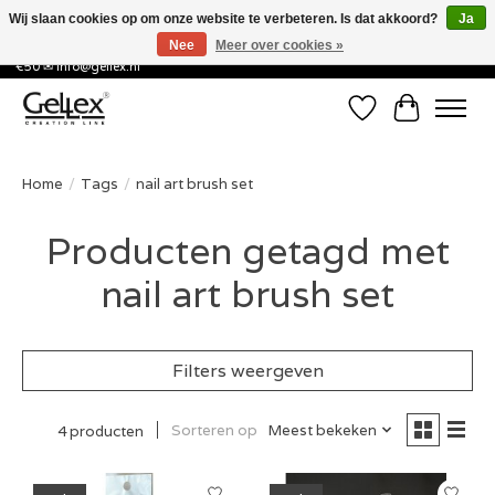
Wij slaan cookies op om onze website te verbeteren. Is dat akkoord?
Ja
Nee
Meer over cookies »
✅ Voor 15:00 besteld, de volgende werkdag in huis! ✅ Gratis verzenden vanaf
€50 ✉
info@gellex.nl
Verlanglijst
Winkelwa
Home
/
Tags
/
nail art brush set
Producten getagd met
nail art brush set
Filters weergeven
Sorteren op
Meest bekeken
4 producten