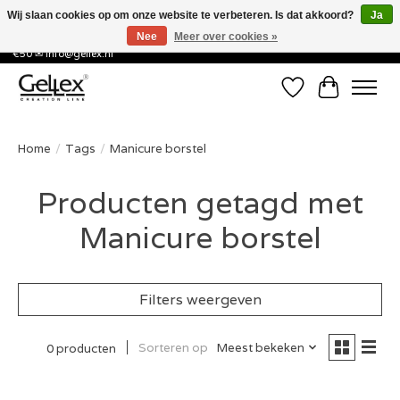
Wij slaan cookies op om onze website te verbeteren. Is dat akkoord?
Ja
Nee
Meer over cookies »
✅ Voor 15:00 besteld, de volgende werkdag in huis! ✅ Gratis verzenden vanaf
€50 ✉
info@gellex.nl
Verlanglijst
Winkelwa
Home
/
Tags
/
Manicure borstel
Producten getagd met
Manicure borstel
Filters weergeven
Sorteren op
Meest bekeken
0 producten