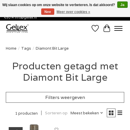
Wij slaan cookies op om onze website te verbeteren. Is dat akkoord?
Ja
Nee
Meer over cookies »
✅ Voor 15:00 besteld, de volgende werkdag in huis! ✅ Gratis verzenden vanaf
€50 ✉
info@gellex.nl
Verlanglijst
Winkelwa
Home
/
Tags
/
Diamont Bit Large
Producten getagd met
Diamont Bit Large
Filters weergeven
Sorteren op
Meest bekeken
1 producten