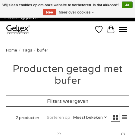
Wij slaan cookies op om onze website te verbeteren. Is dat akkoord?
Ja
Nee
Meer over cookies »
✅ Voor 15:00 besteld, de volgende werkdag in huis! ✅ Gratis verzenden vanaf
€50 ✉
info@gellex.nl
Verlanglijst
Winkelwa
Home
/
Tags
/
bufer
Producten getagd met
bufer
Filters weergeven
Sorteren op
Meest bekeken
2 producten