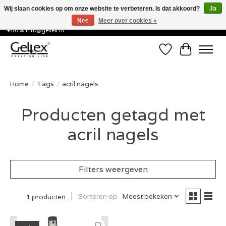
Wij slaan cookies op om onze website te verbeteren. Is dat akkoord?
Ja
Nee
Meer over cookies »
✅ Voor 15:00 besteld, de volgende werkdag in huis! ✅ Gratis verzenden vanaf
€50 ✉
info@gellex.nl
Verlanglijst
Winkelwa
Home
/
Tags
/
acril nagels
Producten getagd met
acril nagels
Filters weergeven
Sorteren op
Meest bekeken
1 producten