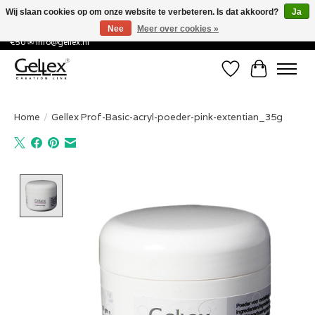
Wij slaan cookies op om onze website te verbeteren. Is dat akkoord?
Ja
Nee
Meer over cookies »
✅ Voor 15:00 besteld, de volgende werkdag in huis! ✅ Gratis verzenden vanaf
€50 ✉
info@gellex.nl
Verlanglijst
Winkelwa
Home
/
Gellex Prof-Basic-acryl-poeder-pink-extentian_35g
Product image slideshow Items