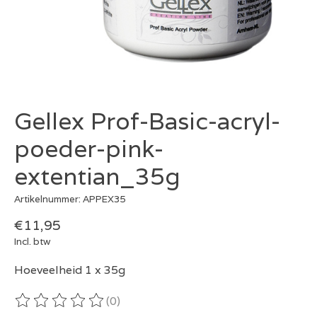
Gellex Prof-Basic-acryl-
poeder-pink-
extentian_35g
Artikelnummer: APPEX35
€11,95
Incl. btw
Hoeveelheid 1 x 35g
(0)
De beoordeling van dit product is
0
van de 5