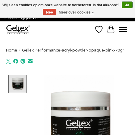
Wij slaan cookies op om onze website te verbeteren. Is dat akkoord?
Ja
Nee
Meer over cookies »
✅ Voor 15:00 besteld, de volgende werkdag in huis! ✅ Gratis verzenden vanaf
€50 ✉
info@gellex.nl
Verlanglijst
Winkelwa
Home
/
Gellex Performance-acryl-powder-opaque-pink-70gr
Product image slideshow Items