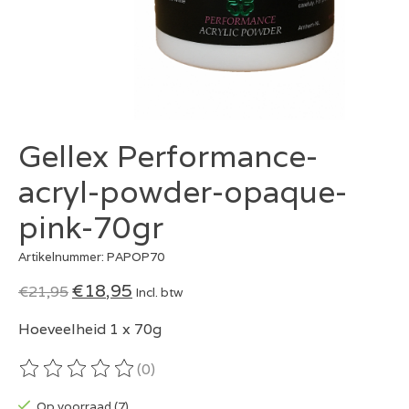
Gellex Performance-
acryl-powder-opaque-
pink-70gr
Artikelnummer: PAPOP70
€18,95
€21,95
Incl. btw
Hoeveelheid 1 x 70g
(0)
De beoordeling van dit product is
0
van de 5
Op voorraad (7)