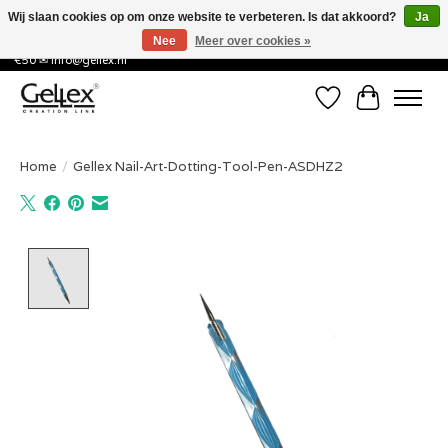
Wij slaan cookies op om onze website te verbeteren. Is dat akkoord?
Ja
Nee
Meer over cookies »
✅ Voor 15:00 besteld, de volgende werkdag in huis! ✅ Gratis verzenden vanaf
€50 ✉
info@gellex.nl
Verlanglijst
Winkelwa
Home
/
Gellex Nail-Art-Dotting-Tool-Pen-ASDHZ2
Product image slideshow Items