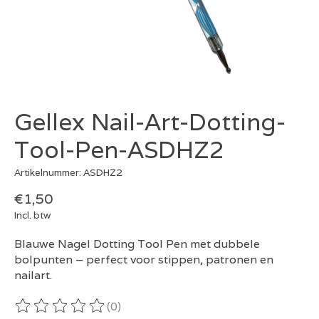
Gellex Nail-Art-Dotting-
Tool-Pen-ASDHZ2
Artikelnummer: ASDHZ2
€1,50
Incl. btw
Blauwe Nagel Dotting Tool Pen met dubbele
bolpunten – perfect voor stippen, patronen en
nailart.
(0)
De beoordeling van dit product is
0
van de 5