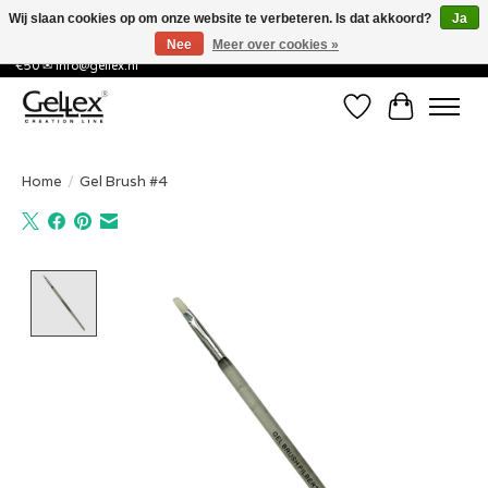
Wij slaan cookies op om onze website te verbeteren. Is dat akkoord?
Ja
Nee
Meer over cookies »
✅ Voor 15:00 besteld, de volgende werkdag in huis! ✅ Gratis verzenden vanaf
€50 ✉
info@gellex.nl
Verlanglijst
Winkelwa
Home
/
Gel Brush #4
Product image slideshow Items