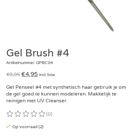
Gel Brush #4
Artikelnummer: GPBC04
€4,95
€9,95
Incl. btw
Gel Penseel #4 met synthetisch haar gebruik je om
de gel goed te kunnen modeleren. Makkelijk te
reinigen met UV Cleanser.
(0)
De beoordeling van dit product is
0
van de 5
Op voorraad (2)