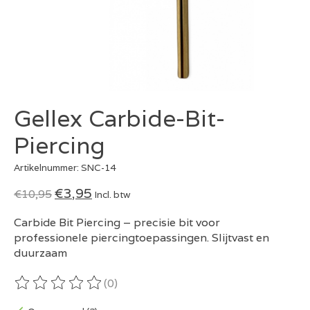
Gellex Carbide-Bit-
Piercing
Artikelnummer: SNC-14
€3,95
€10,95
Incl. btw
Carbide Bit Piercing – precisie bit voor
professionele piercingtoepassingen. Slijtvast en
duurzaam
(0)
De beoordeling van dit product is
0
van de 5