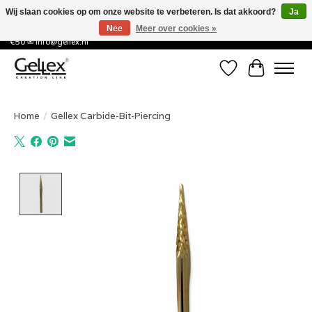
Wij slaan cookies op om onze website te verbeteren. Is dat akkoord?
Ja
Nee
Meer over cookies »
✅ Voor 15:00 besteld, de volgende werkdag in huis! ✅ Gratis verzenden vanaf
€50 ✉
info@gellex.nl
Verlanglijst
Winkelwa
Home
/
Gellex Carbide-Bit-Piercing
Product image slideshow Items