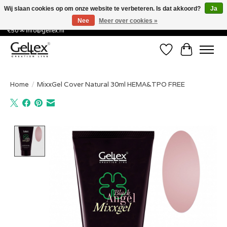
Wij slaan cookies op om onze website te verbeteren. Is dat akkoord?
Ja
Nee
Meer over cookies »
✅ Voor 15:00 besteld, de volgende werkdag in huis! ✅ Gratis verzenden vanaf
€50 ✉
info@gellex.nl
Verlanglijst
Winkelwa
Home
/
MixxGel Cover Natural 30ml HEMA&TPO FREE
Product image slideshow Items