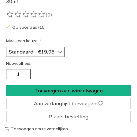
30ml
(0)
De beoordeling van dit product is
0
van de 5
Op voorraad (15)
Maak een keuze:
*
Hoeveelheid:
Toevoegen aan winkelwagen
Aan verlanglijst toevoegen
Plaats bestelling
Toevoegen om te vergelijken