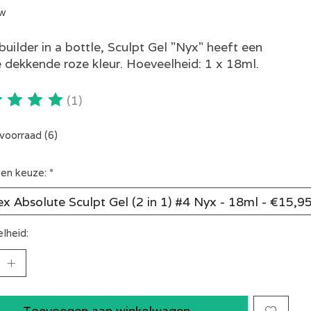
tw
uilder in a bottle, Sculpt Gel "Nyx" heeft een
 dekkende roze kleur. Hoeveelheid: 1 x 18ml.
(1)
oordeling van dit product is
5
van de 5
voorraad (6)
en keuze:
*
lheid:
Toevoegen aan winkelwagen