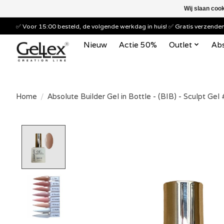
Wij slaan coo
✅ Voor 15:00 besteld, de volgende werkdag in huis! ✅ Gratis verzend
Nieuw
Actie 50%
Outlet
Abs
Home
/
Absolute Builder Gel in Bottle - (BIB) - Sculpt Ge
Product image slideshow Items