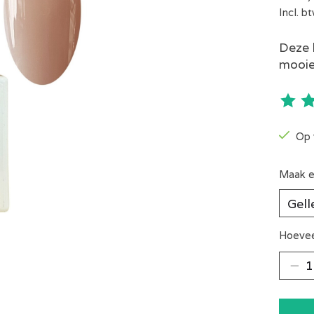
Incl. b
Deze b
mooie
De be
Op 
Maak e
Hoevee