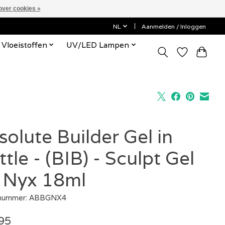
over cookies »
NL
Aanmelden / Inloggen
Vloeistoffen
UV/LED Lampen
solute Builder Gel in
tle - (BIB) - Sculpt Gel
 Nyx 18ml
lnummer: ABBGNX4
95