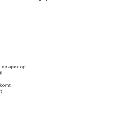
w
de apex
op
il
komt
)