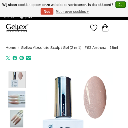
Wij slaan cookies op om onze website te verbeteren. Is dat akkoord?
Ja
Nee
Meer over cookies »
✅ Voor 15:00 besteld, de volgende werkdag in huis! ✅ Gratis verzenden vanaf
€50 ✉
info@gellex.nl
Verlanglijst
Winkelwa
Home
/
Gellex Absolute Sculpt Gel (2 in 1) - #63 Antheia - 18ml
Product image slideshow Items