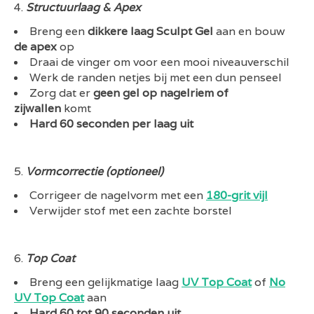
Structuurlaag & Apex
Breng een
dikkere laag Sculpt Gel
aan en bouw
de apex
op
Draai de vinger om voor een mooi niveauverschil
Werk de randen netjes bij met een dun penseel
Zorg dat er
geen gel op nagelriem of
zijwallen
komt
Hard 60 seconden per laag uit
Vormcorrectie (optioneel)
Corrigeer de nagelvorm met een
180-grit vijl
Verwijder stof met een zachte borstel
Top Coat
Breng een gelijkmatige laag
UV Top Coat
of
No
UV Top Coat
aan
Hard 60 tot 90 seconden uit