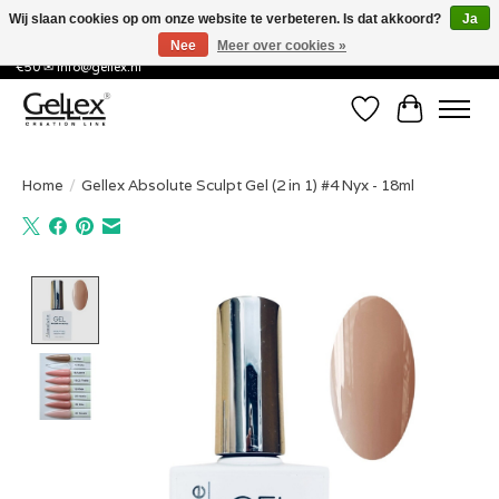
Wij slaan cookies op om onze website te verbeteren. Is dat akkoord?
Ja
Nee
Meer over cookies »
✅ Voor 15:00 besteld, de volgende werkdag in huis! ✅ Gratis verzenden vanaf
€50 ✉
info@gellex.nl
Verlanglijst
Winkelwa
Home
/
Gellex Absolute Sculpt Gel (2 in 1) #4 Nyx - 18ml
Product image slideshow Items