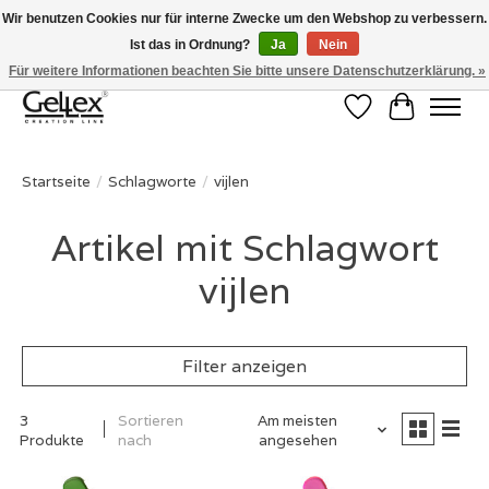
Wir benutzen Cookies nur für interne Zwecke um den Webshop zu verbessern.
Ist das in Ordnung?
Ja
Nein
✅ Voor 15:00 besteld, de volgende werkdag in huis! ✅ Gratis verzenden vanaf
€50 ✉
info@gellex.nl
Für weitere Informationen beachten Sie bitte unsere Datenschutzerklärung. »
Wunschzettel
Ihr Waren
Startseite
/
Schlagworte
/
vijlen
Artikel mit Schlagwort
vijlen
Filter anzeigen
3
Sortieren
Am meisten
Produkte
nach
angesehen