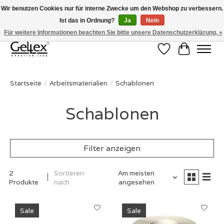
Wir benutzen Cookies nur für interne Zwecke um den Webshop zu verbessern.
Ist das in Ordnung?
Ja
Nein
✅ Voor 15:00 besteld, de volgende werkdag in huis! ✅ Gratis verzenden vanaf
€50 ✉
info@gellex.nl
Für weitere Informationen beachten Sie bitte unsere Datenschutzerklärung. »
Wunschzettel
Ihr Waren
Startseite
/
Arbeitsmaterialien
/
Schablonen
Schablonen
Filter anzeigen
2
Sortieren
Am meisten
Produkte
nach
angesehen
Sale
Sale