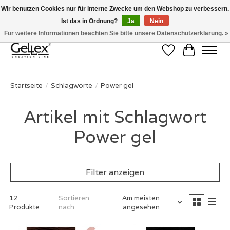
Wir benutzen Cookies nur für interne Zwecke um den Webshop zu verbessern.
Ist das in Ordnung?
Ja
Nein
✅ Voor 15:00 besteld, de volgende werkdag in huis! ✅ Gratis verzenden vanaf
€50 ✉
info@gellex.nl
Für weitere Informationen beachten Sie bitte unsere Datenschutzerklärung. »
Wunschzettel
Ihr Waren
Startseite
/
Schlagworte
/
Power gel
Artikel mit Schlagwort
Power gel
Filter anzeigen
12
Sortieren
Am meisten
Produkte
nach
angesehen