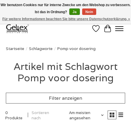
Wir benutzen Cookies nur für interne Zwecke um den Webshop zu verbessern.
Ist das in Ordnung?
Ja
Nein
✅ Voor 15:00 besteld, de volgende werkdag in huis! ✅ Gratis verzenden vanaf
€50 ✉
info@gellex.nl
Für weitere Informationen beachten Sie bitte unsere Datenschutzerklärung. »
Wunschzettel
Ihr Waren
Startseite
/
Schlagworte
/
Pomp voor dosering
Artikel mit Schlagwort
Pomp voor dosering
Filter anzeigen
0
Sortieren
Am meisten
Produkte
nach
angesehen