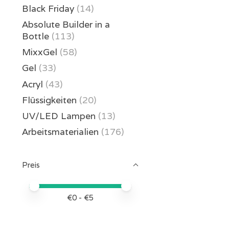
Black Friday
(14)
Absolute Builder in a
Bottle
(113)
MixxGel
(58)
Gel
(33)
Acryl
(43)
Flüssigkeiten
(20)
UV/LED Lampen
(13)
Arbeitsmaterialien
(176)
Preis
Preis – Mindestwert
Price maximum value
€
0
- €
5