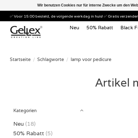
Wir benutzen Cookies nur für interne Zwecke um den Web
✅ Voor 15:00 besteld, de volgende werkdag in huis! ✅ Gratis verzend
Neu
50% Rabatt
Black F
Startseite
/
Schlagworte
/
lamp voor pedicure
Artikel
Kategorien
Neu
(18)
50% Rabatt
(5)