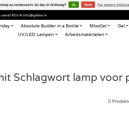
shop zu verbessern. Ist das in Ordnung?
Ja
Nein
Für weitere Inform
en vanaf €50 ✉
info@gellex.nl
riday
Absolute Builder in a Bottle
MixxGel
Gel
UV/LED Lampen
Arbeitsmaterialien
 mit Schlagwort lamp voor 
0 Produkt