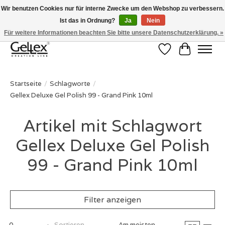
Wir benutzen Cookies nur für interne Zwecke um den Webshop zu verbessern.
Ist das in Ordnung?
Ja
Nein
✅ Voor 15:00 besteld, de volgende werkdag in huis! ✅ Gratis verzenden vanaf
€50 ✉
info@gellex.nl
Für weitere Informationen beachten Sie bitte unsere Datenschutzerklärung. »
Wunschzettel
Ihr Waren
Startseite
/
Schlagworte
/
Gellex Deluxe Gel Polish 99 - Grand Pink 10ml
Artikel mit Schlagwort
Gellex Deluxe Gel Polish
99 - Grand Pink 10ml
Filter anzeigen
0
Sortieren
Am meisten