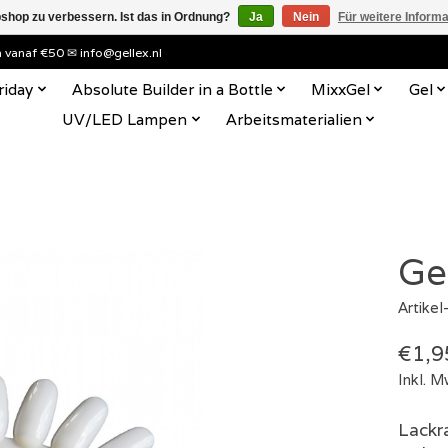
shop zu verbessern. Ist das in Ordnung?
Ja
Nein
Für weitere Inform
en vanaf €50 ✉
info@gellex.nl
riday
Absolute Builder in a Bottle
MixxGel
Gel
UV/LED Lampen
Arbeitsmaterialien
Ge
Artike
€1,9
Inkl. M
Lackr