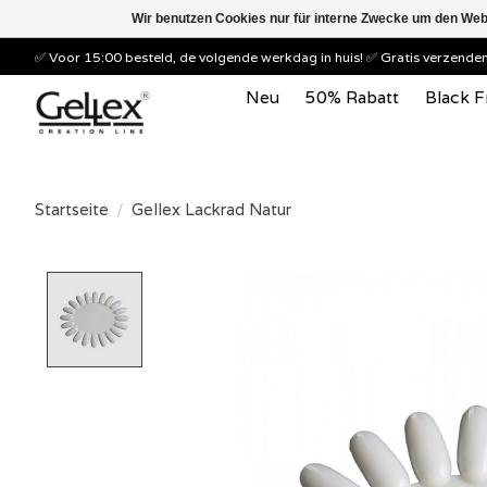
Wir benutzen Cookies nur für interne Zwecke um den Web
✅ Voor 15:00 besteld, de volgende werkdag in huis! ✅ Gratis verzend
Neu
50% Rabatt
Black F
Startseite
/
Gellex Lackrad Natur
Product image slideshow Items