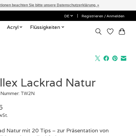
ationen beachten Sie bitte unsere Datenschutzerklärung. »
DE
Registrieren / Anmelden
Acryl
Flüssigkeiten
llex Lackrad Natur
l-Nummer: TW2N
5
wSt.
ad Natur mit 20 Tips – zur Präsentation von