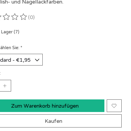
lish- und Nagellackfarben.
(0)
ewertung dieses Produkts ist
0
von 5
 Lager (7)
ählen Sie:
*
:
Zum Warenkorb hinzufügen
Kaufen