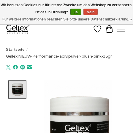
Wir benutzen Cookies nur für interne Zwecke um den Webshop zu verbessern.
Ist das in Ordnung?
Ja
Nein
✅ Voor 15:00 besteld, de volgende werkdag in huis! ✅ Gratis verzenden vanaf
€50 ✉
info@gellex.nl
Für weitere Informationen beachten Sie bitte unsere Datenschutzerklärung. »
Wunschzettel
Ihr Waren
Startseite
/
Gellex NIEUW-Performance-acrylpulver-blush-pink-35gr
Product image slideshow Items