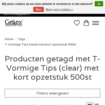
Wij slaan cookies op om onze website te verbeteren. Is dat akkoord?
Ja
Nee
Meer over cookies »
✅ Voor 15:00 besteld, de volgende werkdag in huis! ✅ Gratis verzenden vanaf
€50 ✉
info@gellex.nl
Verlanglijst
Winkelwa
Home
/
Tags
/
T-Vormige Tips (clear) met kort opzetstuk 500st
Producten getagd met T-
Vormige Tips (clear) met
kort opzetstuk 500st
Filters weergeven